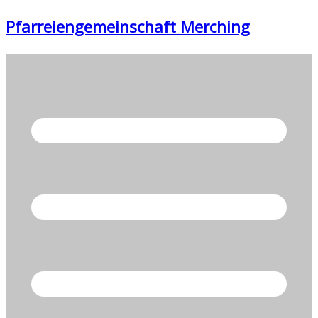
Zum
Pfarreiengemeinschaft Merching
Inhalt
springen