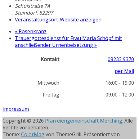
Schulstraße 7A
Steindorf
,
82297
Veranstaltungsort-Website anzeigen
«
Rosenkranz
Trauergottesdienst für Frau Maria Schöpf mit
anschließender Urnenbeisetzung
»
Kontakt
08233 9370
per Mail
Mittwoch
16:00 - 19:00
Freitag
09:00 - 12:00
Impressum
Copyright © 2026
Pfarreiengemeinschaft Merching
. Alle
Rechte vorbehalten.
Theme:
ColorMag
von ThemeGrill. Präsentiert von