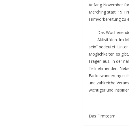
Anfang November fan
Merching statt. 19 F
Firmvorbereitung zu e
Das Wochenende b
Aktivitäten. Im 
sein“ bedeutet. Unter
Möglichkeiten es gibt
Fragen aus. In der na
Teilnehmenden. Neben
Fackelwanderung nicht
und zahlreiche Veran
wichtiger und inspir
Das Firmteam