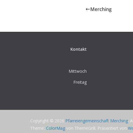
Merching
Kontakt
Mittwoch
Freitag
Copyright © 2026
Pfarreiengemeinschaft Merching
. 
Theme:
ColorMag
von ThemeGrill. Präsentiert von
Wo