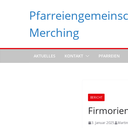
Zum
Pfarreiengemeinsc
Inhalt
springen
Merching
AKTUELLES
KONTAKT
PFARREIEN
BERICHT
Firmorie
3. Januar 2025
Martin