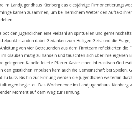
d im Landjugendhaus Kienberg das diesjährige Firmorientierungswo
irmlinge kamen zusammen, um bei herrlichem Wetter den Auftakt ihrer
rleben.
ot den Jugendlichen eine Vielzahl an spirituellen und gemeinschaft
Mittelpunkt standen dabei Gedanken zum Heiligen Geist und die Frage,
 Anleitung von vier Betreuenden aus dem Firmteam reflektierten die F
, im Glauben mutig zu handeln und tauschten sich über ihre eigenen 
he gelegenen Kapelle feierte Pfarrer Xavier einen interaktiven Gottesdi
 den geistlichen Impulsen kam auch die Gemeinschaft bei Spielen, 
 zu kurz. Bis hin zur Firmung werden die Jugendlichen weiterhin dur
staltungen begleitet. Das Wochenende im Landjugendhaus Kienberg w
ierender Moment auf dem Weg zur Firmung.