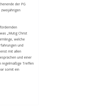
chenende der PG
 zweijährigen
sfördernden
 was „Mutig Christ
irmlinge, welche
Erfahrungen und
enst mit allen
Gesprächen und einer
ch regelmäßige Treffen
ar somit ein